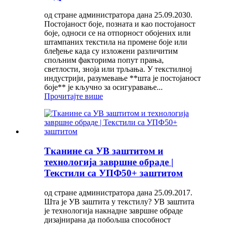
од стране администратора дана 25.09.2030.
Постојаност боје, позната и као постојаност
боје, односи се на отпорност обојених или
штампаних текстила на промене боје или
блеђење када су изложени различитим
спољним факторима попут прања,
светлости, зноја или трљања. У текстилној
индустрији, разумевање **шта је постојаност
боје** је кључно за осигуравање...
Прочитајте више
Тканине са УВ заштитом и
технологија завршне обраде |
Текстили са УПФ50+ заштитом
од стране администратора дана 25.09.2017.
Шта је УВ заштита у текстилу? УВ заштита
је технологија накнадне завршне обраде
дизајнирана да побољша способност