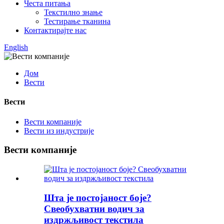
Честа питања
Текстилно знање
Тестирање тканина
Контактирајте нас
English
Дом
Вести
Вести
Вести компаније
Вести из индустрије
Вести компаније
Шта је постојаност боје?
Свеобухватни водич за
издржљивост текстила