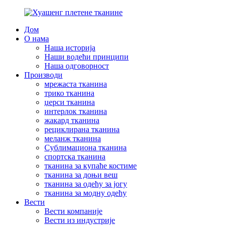
Дом
О нама
Наша историја
Наши водећи принципи
Наша одговорност
Производи
мрежаста тканина
трико тканина
џерси тканина
интерлок тканина
жакард тканина
рециклирана тканина
меланж тканина
Сублимациона тканина
спортска тканина
тканина за купаће костиме
тканина за доњи веш
тканина за одећу за јогу
тканина за модну одећу
Вести
Вести компаније
Вести из индустрије