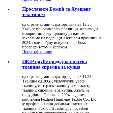
Прославите Божић са Хуашенг
текстилом
од стране администратора дана 23.12.25.
Како се приближавају празници, желимо да
искористимо ову прилику да вам се
захвалимо на подршци. Нека вам празници и
2024. година буду испуњени срећом,
просперитетом и успехом.
Прочитајте више
20GP вруће продајна плетена
тканина спремна за купца
од стране администратора дана 23.11.23.
Тканина од 20GP, укључујући џерси
тканину, интерлок тканину и мрежасту
тканину, спремна је за купца. Хвала на
поруџбини. Основана 2004. године,
компанија Fuzhou Huasheng Textile Co., Ltd.
је професионални добављач плетених
тканина. Fuzhou Huasheng је посвећен
пружању висококвалитетног основног