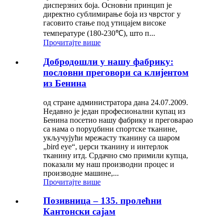
дисперзних боја. Основни принцип је
директно сублимирање боја из чврстог у
гасовито стање под утицајем високе
температуре (180-230℃), што п...
Прочитајте више
Добродошли у нашу фабрику:
пословни преговори са клијентом
из Бенина
од стране администратора дана 24.07.2009.
Недавно је један професионални купац из
Бенина посетио нашу фабрику и преговарао
са нама о поруџбини спортске тканине,
укључујући мрежасту тканину са шаром
„bird eye“, џерси тканину и интерлок
тканину итд. Срдачно смо примили купца,
показали му наш производни процес и
производне машине,...
Прочитајте више
Позивница – 135. пролећни
Кантонски сајам