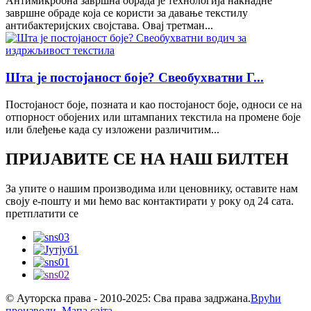
Антимикробна завршна обрада је технологија накнадне
завршне обраде која се користи за давање текстилу
антибактеријских својстава. Овај третман...
Шта је постојаност боје? Свеобухватни Г...
Постојаност боје, позната и као постојаност боје, односи се на
отпорност обојених или штампаних текстила на промене боје
или блеђење када су изложени различитим...
ПРИЈАВИТЕ СЕ НА НАШ БИЛТЕН
За упите о нашим производима или ценовнику, оставите нам
своју е-пошту и ми ћемо вас контактирати у року од 24 сата.
претплатити се
© Ауторска права - 2010-2025: Сва права задржана.
Врући
производи
,
Мапа сајта