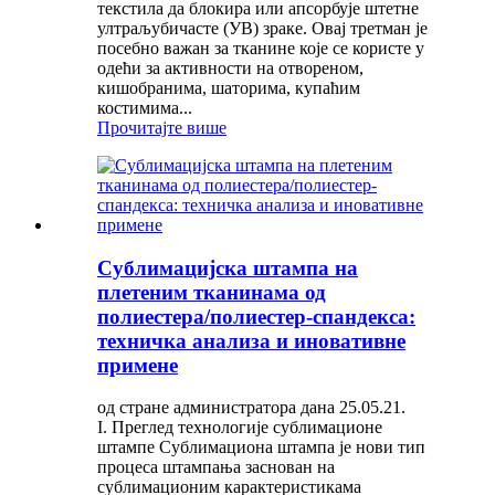
текстила да блокира или апсорбује штетне
ултраљубичасте (УВ) зраке. Овај третман је
посебно важан за тканине које се користе у
одећи за активности на отвореном,
кишобранима, шаторима, купаћим
костимима...
Прочитајте више
Сублимацијска штампа на
плетеним тканинама од
полиестера/полиестер-спандекса:
техничка анализа и иновативне
примене
од стране администратора дана 25.05.21.
I. Преглед технологије сублимационе
штампе Сублимациона штампа је нови тип
процеса штампања заснован на
сублимационим карактеристикама