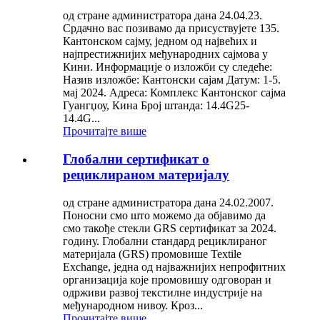
од стране администратора дана 24.04.23.
Срдачно вас позивамо да присуствујете 135.
Кантонском сајму, једном од највећих и
најпрестижнијих међународних сајмова у
Кини. Информације о изложби су следеће:
Назив изложбе: Кантонски сајам Датум: 1-5.
мај 2024. Адреса: Комплекс Кантонског сајма
Гуангџоу, Кина Број штанда: 14.4G25-
14.4G...
Прочитајте више
Глобални сертификат о
рециклираном материјалу
од стране администратора дана 24.02.2007.
Поносни смо што можемо да објавимо да
смо такође стекли GRS сертификат за 2024.
годину. Глобални стандард рециклираног
материјала (GRS) промовише Textile
Exchange, једна од најважнијих непрофитних
организација које промовишу одговоран и
одрживи развој текстилне индустрије на
међународном нивоу. Кроз...
Прочитајте више