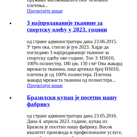
плетења...
Прочитајте више
3 најпродаваније тканине за
спортску одећу у 2023. години
од стране администратора дана 23.06.2015.
У трен ока, стигао је јун 2023. Хајде да
погледамо 3 најпродаваније тканине за
спортску одећу ове године. Топ 3: HS010,
100% полиестер, 180 цм, 150 г/м² Ова жакард
мрежаста тканина, наш артикал број HS010,
плетена је од 100% полиестера. Плетена
жакард мрежаста тканина од полиестера...
Прочитајте више
Бразилски купац је посетио нашу
фабрику
од стране администратора дана 23.05.2016.
Дана 4. априла 2023. године, купац из
Бразила је посетио нашу фабрику. Висок
квалитет производа и професионалне услуге,