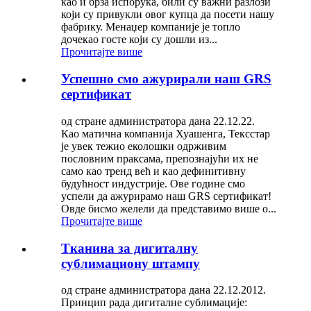
као и брза испорука, били су важни разлози
који су привукли овог купца да посети нашу
фабрику. Менаџер компаније је топло
дочекао госте који су дошли из...
Прочитајте више
Успешно смо ажурирали наш GRS
сертификат
од стране администратора дана 22.12.22.
Као матична компанија Хуашенга, Тексстар
је увек тежио еколошки одрживим
пословним праксама, препознајући их не
само као тренд већ и као дефинитивну
будућност индустрије. Ове године смо
успели да ажурирамо наш GRS сертификат!
Овде бисмо желели да представимо више о...
Прочитајте више
Тканина за дигиталну
сублимациону штампу
од стране администратора дана 22.12.2012.
Принцип рада дигиталне сублимације: