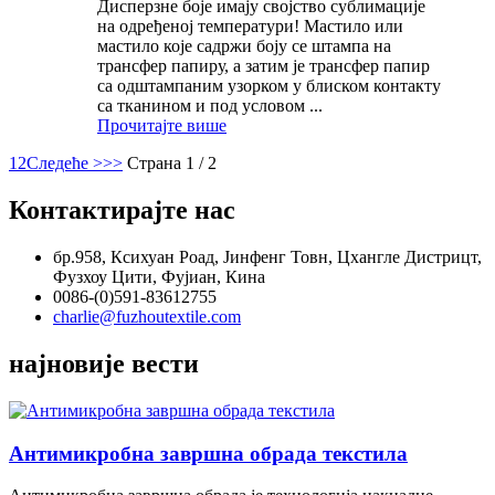
Дисперзне боје имају својство сублимације
на одређеној температури! Мастило или
мастило које садржи боју се штампа на
трансфер папиру, а затим је трансфер папир
са одштампаним узорком у блиском контакту
са тканином и под условом ...
Прочитајте више
1
2
Следеће >
>>
Страна 1 / 2
Контактирајте нас
бр.958, Ксихуан Роад, Јинфенг Товн, Цхангле Дистрицт,
Фузхоу Цити, Фујиан, Кина
0086-(0)591-83612755
charlie@fuzhoutextile.com
најновије вести
Антимикробна завршна обрада текстила